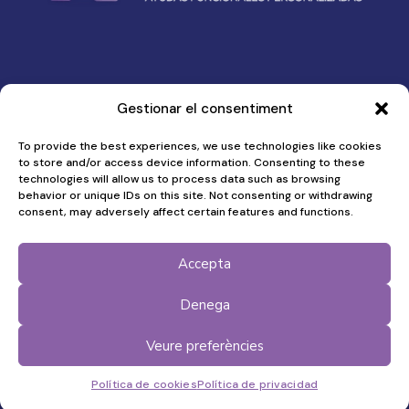
Gestionar el consentiment
-
Política de privacidad
Política de cookies
To provide the best experiences, we use technologies like cookies
to store and/or access device information. Consenting to these
technologies will allow us to process data such as browsing
Menú
behavior or unique IDs on this site. Not consenting or withdrawing
Quiénes somos
consent, may adversely affect certain features and functions.
Qué hacemos
Por qué
Accepta
Cómo lo hacemos
Financiación
Noticias Rehab-lab
Denega
Recortes de Prensa
Participa
Veure preferències
Política de cookies
Política de privacidad
© Rehab-lab 2026.
Web by Ideamatic