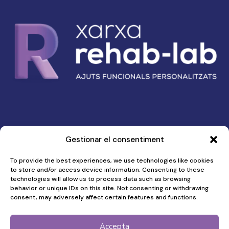
Gestionar el consentiment
-
Política de privacitat
Política de cookies
To provide the best experiences, we use technologies like cookies
to store and/or access device information. Consenting to these
technologies will allow us to process data such as browsing
Menú
behavior or unique IDs on this site. Not consenting or withdrawing
Qui som
consent, may adversely affect certain features and functions.
Què fem
Per què
Accepta
Com ho fem