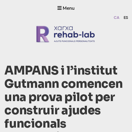
Menu
CA
ES
Rehab-lab
Dissenyem i fabriquem ajuts funcionals personalitzats amb
impressió 3D
AMPANS i l’institut
Gutmann comencen
una prova pilot per
construir ajudes
funcionals