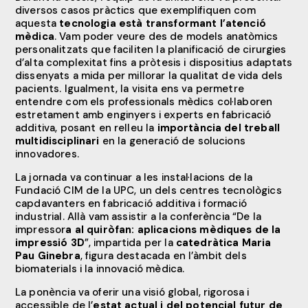
diversos casos pràctics que exemplifiquen com
aquesta
tecnologia està transformant l’atenció
mèdica
. Vam poder veure des de models anatòmics
personalitzats que faciliten la planificació de cirurgies
d’alta complexitat fins a pròtesis i dispositius adaptats
dissenyats a mida per millorar la qualitat de vida dels
pacients. Igualment, la visita ens va permetre
entendre com els professionals mèdics col·laboren
estretament amb enginyers i experts en fabricació
additiva, posant en relleu la
importància del treball
multidisciplinari
en la generació de solucions
innovadores.
La jornada va continuar a les instal·lacions de la
Fundació CIM de la UPC, un dels centres tecnològics
capdavanters en fabricació additiva i formació
industrial. Allà vam assistir a la conferència “De la
impressor
a al quiròfan: aplicacions mèdiques de la
impressió 3D
”, impartida per la
catedràtica Maria
Pau Ginebra
, figura destacada en l’àmbit dels
biomaterials i la innovació mèdica.
La ponència va oferir una visió global, rigorosa i
accessible de l’
estat actual i del potencial futur de