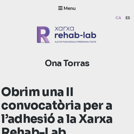
Menu
CA
ES
Rehab-lab
Dissenyem i fabriquem ajuts funcionals personalitzats amb
Autor:
Ona Torras
impressió 3D
Obrim una II
convocatòria per a
l’adhesió a la Xarxa
Rehab-Lab