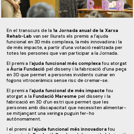
En el transcurs de la
1a Jornada anual de la Xarxa
Rehab-Lab
van ser lliurats els premis a l’ajuda
funcional en 3D més complexa, la més innovadora i la
de més impacte, a partir d’una votació realitzada per
totes les persones que van participar a la Jornada.
El premi a l’
ajuda funcional més complexa
fou atorgat
a
Àuria Fundació
pel disseny i la fabricació d’una peça
en 3D que permet a persones invidents cuinar en
fogons vitroceràmics sense risc de cremar-se.
El premi a l’
ajuda funcional de
més impacte
fou
atorgat a la
Fundació Maresme
pel disseny i la
fabricació en 3D d’un estri que permet que les
persones amb discapacitat que necessiten alimentar-
se mitjançant una xeringa puguin fer-ho
autònomament.
I el premi a l’
ajuda funcional més innovadora
fou