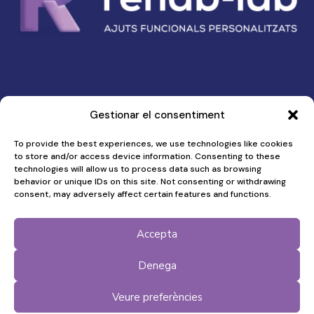
Gestionar el consentiment
-
Política de privacitat
Política de cookies
To provide the best experiences, we use technologies like cookies
to store and/or access device information. Consenting to these
technologies will allow us to process data such as browsing
Menú
behavior or unique IDs on this site. Not consenting or withdrawing
Qui som
consent, may adversely affect certain features and functions.
Què fem
Per què
Accepta
Com ho fem
Finançadors
Notícies Rehab-lab
Denega
Recull de Premsa
Participa-hi
Veure preferències