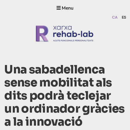
Menu
CA
ES
Rehab-lab
Dissenyem i fabriquem ajuts funcionals personalitzats amb
impressió 3D
Una sabadellenca
sense mobilitat als
dits podrà teclejar
un ordinador gràcies
a la innovació